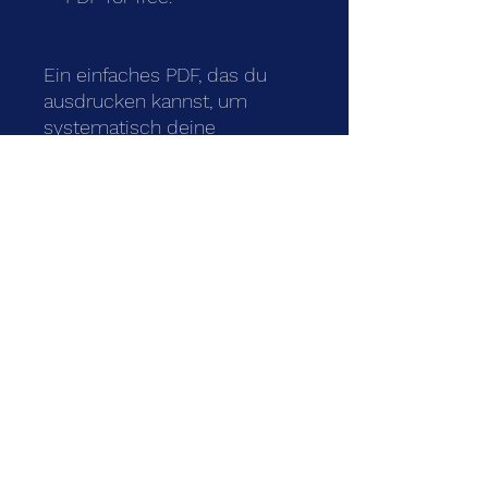
Ein einfaches PDF, das du
ausdrucken kannst, um
systematisch deine
Trainingseinheiten
aufzuzeichnen, zu
dokumentieren und zu
bewerten.
Teile unseren Newsletter
mit fünf Freunden und
sichere dir das PDF
kostenlose .
team_fussballcoaches@outlook.com