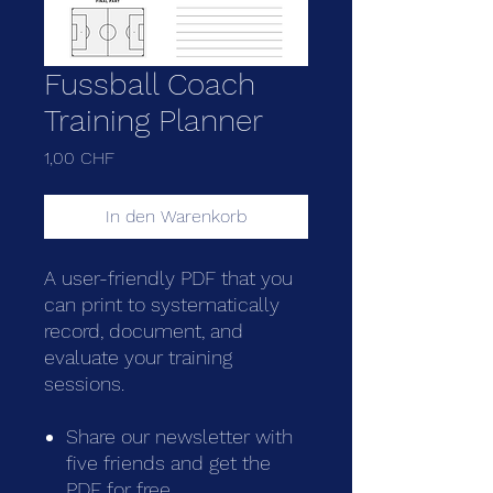
Fussball Coach
Training Planner
Preis
1,00 CHF
In den Warenkorb
A user-friendly PDF that you
can print to systematically
record, document, and
evaluate your training
sessions.
Share our newsletter with
five friends and get the
PDF for free.