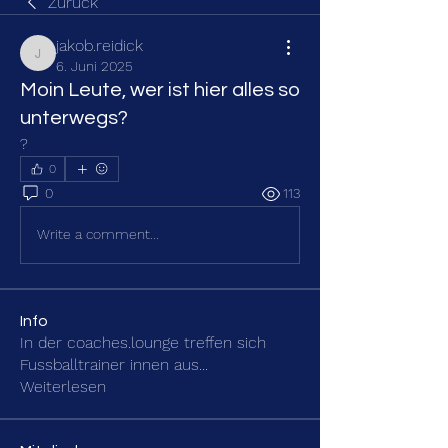
Zurück
jakob.reidick
jakob.reidick
6. Juni 2025
Moin Leute, wer ist hier alles so
unterwegs?
?
0
0
113
Write a comment...
Info
In der coaches.lounge treffen sich
Fussballtrainer innen aus
...
Weiterlesen